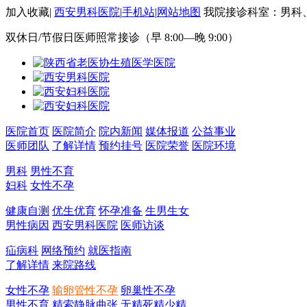
加入收藏
|
西安男科医院
|
手机站
|
网站地图
我院接诊科室：男科
双休日/节假日医师照常接诊（早 8:00—晚 9:00）
医院首页
医院简介
院内新闻
媒体报道
公益事业
医师团队
了解详情
预约挂号
医院荣誉
医院环境
男科
男性不育
妇科
女性不孕
健康自测
优生优育
怀孕准备
生男生女
男性病因
西安男科医院
医师访谈
疝病科
网络预约
就医指南
了解详情
来院路线
女性不孕
输卵管性不孕
卵巢性不孕
男性不育
精索静脉曲张
无精死精少精