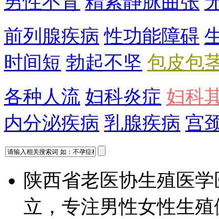
男性不育
精索静脉曲张
前列腺疾病
性功能障碍
时间短
勃起不坚
包皮包
各种人流
妇科炎症
妇科
内分泌疾病
乳腺疾病
宫
陕西省老医协生殖医学
立，专注男性女性生殖