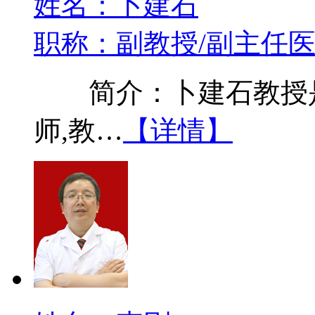
姓名：卜建石
职称：副教授/副主任
简介：卜建石教授是
师,教…
【详情】