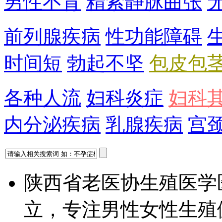
男性不育
精索静脉曲张
前列腺疾病
性功能障碍
时间短
勃起不坚
包皮包
各种人流
妇科炎症
妇科
内分泌疾病
乳腺疾病
宫
陕西省老医协生殖医学
立，专注男性女性生殖