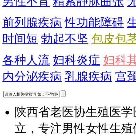
男性不育
精索静脉曲张
前列腺疾病
性功能障碍
时间短
勃起不坚
包皮包
各种人流
妇科炎症
妇科
内分泌疾病
乳腺疾病
宫
陕西省老医协生殖医学
立，专注男性女性生殖