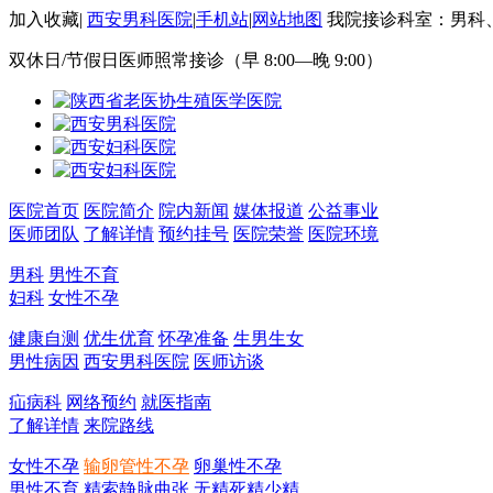
加入收藏
|
西安男科医院
|
手机站
|
网站地图
我院接诊科室：男科
双休日/节假日医师照常接诊（早 8:00—晚 9:00）
医院首页
医院简介
院内新闻
媒体报道
公益事业
医师团队
了解详情
预约挂号
医院荣誉
医院环境
男科
男性不育
妇科
女性不孕
健康自测
优生优育
怀孕准备
生男生女
男性病因
西安男科医院
医师访谈
疝病科
网络预约
就医指南
了解详情
来院路线
女性不孕
输卵管性不孕
卵巢性不孕
男性不育
精索静脉曲张
无精死精少精