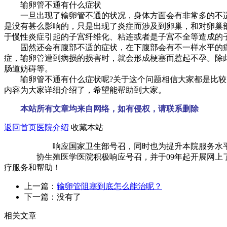
输卵管不通有什么症状
一旦出现了输卵管不通的状况，身体方面会有非常多的不适
是没有甚么影响的，只是出现了炎症而涉及到卵巢，和对卵巢
于慢性炎症引起的子宫纤维化、粘连或者是子宫不全等造成的
固然还会有腹部不适的症状，在下腹部会有不一样水平的痛
症，输卵管遭到病损的损害时，就会形成梗塞而惹起不孕。除
肠道妨碍等。
输卵管不通有什么症状呢?关于这个问题相信大家都是比较关
内容为大家详细介绍了，希望能帮助到大家。
本站所有文章均来自网络，如有侵权，请联系删除
返回首页
医院介绍
收藏本站
响应国家卫生部号召，同时也为提升本院服务水平、缓
协生殖医学医院积极响应号召，并于09年起开展网上了解
疗服务和帮助！
上一篇：
输卵管阻塞到底怎么能治呢？
下一篇：没有了
相关文章