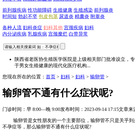
前列腺疾病
性功能障碍
生殖健康
生殖感染
前列腺炎
时间短
勃起不坚
包皮包茎
尿道炎
精囊炎
附睾炎
各种人流
妇科炎症
妇科其他
宫颈疾病
妇科
内分泌疾病
乳腺疾病
宫颈糜烂
白带异常
陕西省老医协生殖医学医院是上级相关部门批准设立，专
于男女生殖健康的现代化医疗机构...
您现在所在的位置：
首页
>
妇科
>
妇科
>
输卵管
>
输卵管不通有什么症状呢?
门诊时间：早 8:00—晚 9:00
发布时间：2023-09-14 17:15
文章来
输卵管是女性朋友的一个主要部位，输卵管不只是关乎到身
不孕症等，那么输卵管不通有什么症状呢?