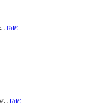
教…
【详情】
研…
【详情】