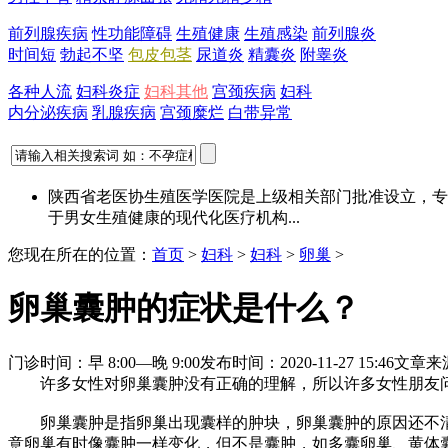
前列腺疾病
性功能障碍
生殖健康
生殖感染
前列腺炎
时间短
勃起不坚
包皮包茎
尿道炎
精囊炎
附睾炎
各种人流
妇科炎症
妇科其他
宫颈疾病
妇科
内分泌疾病
乳腺疾病
宫颈糜烂
白带异常
陕西省老医协生殖医学医院是上级相关部门批准设立，专
于男女生殖健康的现代化医疗机构...
您现在所在的位置：
首页
>
妇科
>
妇科
>
卵巢
>
卵巢囊肿的症状是什么？
门诊时间：早 8:00—晚 9:00
发布时间：2020-11-27 15:46
文章来
许多女性对卵巢囊肿没有正确的理解，所以许多女性朋友问
卵巢囊肿是指卵巢出现囊样的肿块，卵巢囊肿的原因还不清
意卵巢有时像囊肿一样变化，但不是囊肿，如多囊卵巢、黄体