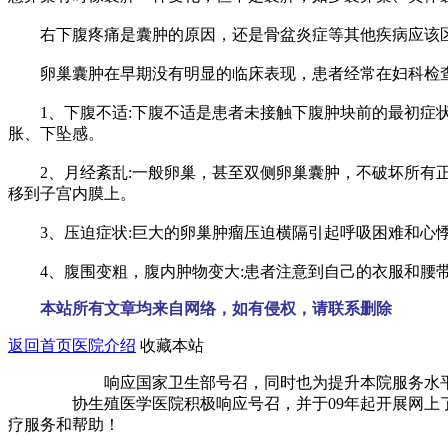
右下腹疼痛是囊肿的原因，还是骨盆炎症等其他疾病应该区
卵巢囊肿在早期没有明显的临床表现，患者经常在妇科检查
1、下腹不适:下腹不适是患者未接触下腹肿块前的最初症状
胀、下坠感。
2、月经紊乱:一般卵巢，甚至双侧卵巢囊肿，不破坏所有正
移到子宫内膜上。
3、压迫症状:巨大的卵巢肿瘤压迫横隔引起呼吸困难和心悸
4、腹围变粗，腹内肿物变大:患者注意到自己的衣服和腰带
本站所有文章均来自网络，如有侵权，请联系删除
返回首页
医院介绍
收藏本站
响应国家卫生部号召，同时也为提升本院服务水平、缓
协生殖医学医院积极响应号召，并于09年起开展网上了解
疗服务和帮助！