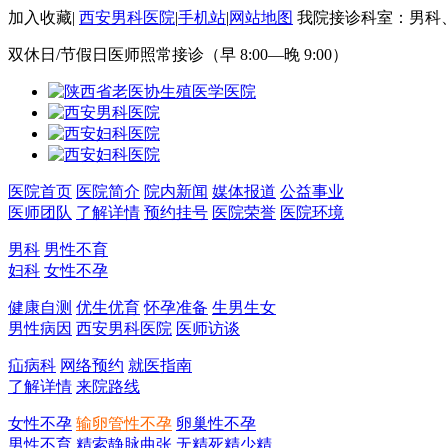
加入收藏
|
西安男科医院
|
手机站
|
网站地图
我院接诊科室：男科
双休日/节假日医师照常接诊（早 8:00—晚 9:00）
医院首页
医院简介
院内新闻
媒体报道
公益事业
医师团队
了解详情
预约挂号
医院荣誉
医院环境
男科
男性不育
妇科
女性不孕
健康自测
优生优育
怀孕准备
生男生女
男性病因
西安男科医院
医师访谈
疝病科
网络预约
就医指南
了解详情
来院路线
女性不孕
输卵管性不孕
卵巢性不孕
男性不育
精索静脉曲张
无精死精少精