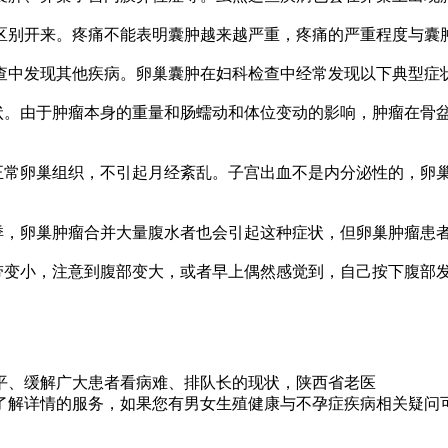
别开来。疼痛不能表明囊肿越来越严重，疼痛的严重程度与囊肿
中发现其他疾病。卵巢囊肿在妇科检查中经常发现以下典型症
。由于肿瘤本身的重量和肠蠕动和体位变动的影响，肿瘤在骨
常卵巢组织，不引起月经紊乱。子宫出血不是内分泌性的，卵
，卵巢肿瘤合并大量腹水者也会引起这种症状，但卵巢肿瘤患
变小，注意到腹部变大，或者早上偶然感觉到，自己按下腹部
解广大患者看病难、排队长的现状，陕西省老医
详情的服务，如果您有男女生殖健康与不孕症疾病相关疑问可