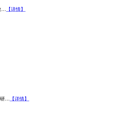
教…
【详情】
研…
【详情】