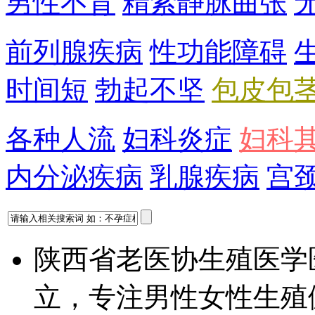
男性不育
精索静脉曲张
前列腺疾病
性功能障碍
时间短
勃起不坚
包皮包
各种人流
妇科炎症
妇科
内分泌疾病
乳腺疾病
宫
陕西省老医协生殖医学
立，专注男性女性生殖