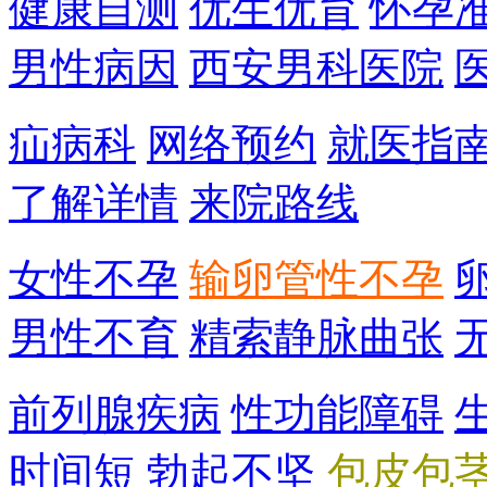
健康自测
优生优育
怀孕
男性病因
西安男科医院
疝病科
网络预约
就医指
了解详情
来院路线
女性不孕
输卵管性不孕
男性不育
精索静脉曲张
前列腺疾病
性功能障碍
时间短
勃起不坚
包皮包