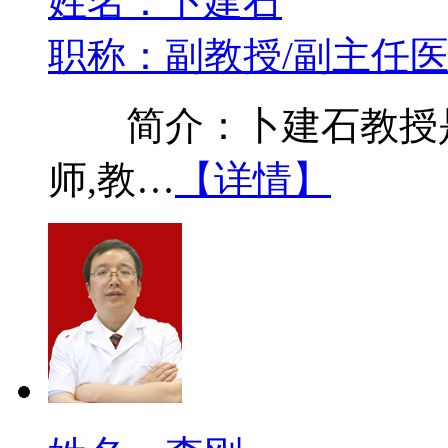
姓名：卜建石
职称：副教授/副主任
简介：卜建石教授是
师,教…
【详情】