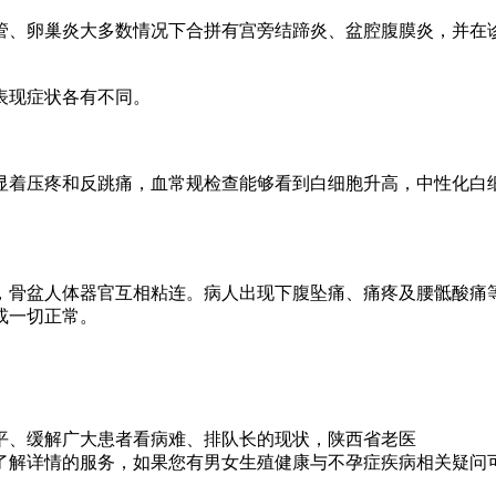
、卵巢炎大多数情况下合拼有宫旁结蹄炎、盆腔腹膜炎，并在诊
表现症状各有不同。
着压疼和反跳痛，血常规检查能够看到白细胞升高，中性化白细
骨盆人体器官互相粘连。病人出现下腹坠痛、痛疼及腰骶酸痛等
或一切正常。
解广大患者看病难、排队长的现状，陕西省老医
详情的服务，如果您有男女生殖健康与不孕症疾病相关疑问可