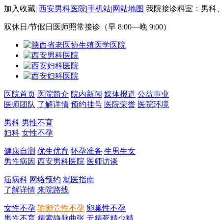
加入收藏
|
西安男科医院
|
手机站
|
网站地图
我院接诊科室：男科
双休日/节假日医师照常接诊（早 8:00—晚 9:00）
医院首页
医院简介
院内新闻
媒体报道
公益事业
医师团队
了解详情
预约挂号
医院荣誉
医院环境
男科
男性不育
妇科
女性不孕
健康自测
优生优育
怀孕准备
生男生女
男性病因
西安男科医院
医师访谈
疝病科
网络预约
就医指南
了解详情
来院路线
女性不孕
输卵管性不孕
卵巢性不孕
男性不育
精索静脉曲张
无精死精少精