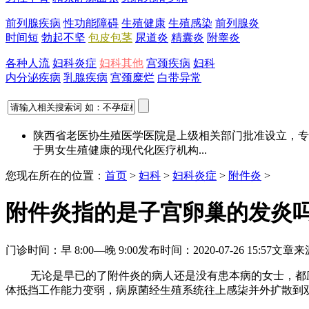
前列腺疾病
性功能障碍
生殖健康
生殖感染
前列腺炎
时间短
勃起不坚
包皮包茎
尿道炎
精囊炎
附睾炎
各种人流
妇科炎症
妇科其他
宫颈疾病
妇科
内分泌疾病
乳腺疾病
宫颈糜烂
白带异常
陕西省老医协生殖医学医院是上级相关部门批准设立，专
于男女生殖健康的现代化医疗机构...
您现在所在的位置：
首页
>
妇科
>
妇科炎症
>
附件炎
>
附件炎指的是子宫卵巢的发炎
门诊时间：早 8:00—晚 9:00
发布时间：2020-07-26 15:57
文章来
无论是早已的了附件炎的病人还是没有患本病的女士，都应当
体抵挡工作能力变弱，病原菌经生殖系统往上感柒并外扩散到