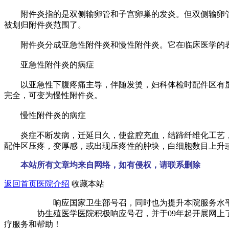
附件炎指的是双侧输卵管和子宫卵巢的发炎。但双侧输卵管
被划归附件炎范围了。
附件炎分成亚急性附件炎和慢性附件炎。它在临床医学的
亚急性附件炎的病症
以亚急性下腹疼痛主导，伴随发烫，妇科体检时配件区有显
完全，可变为慢性附件炎。
慢性附件炎的病症
炎症不断发病，迁延日久，使盆腔充血，结蹄纤维化工艺，
配件区压疼，变厚感，或出现压疼性的肿块，白细胞数目上升
本站所有文章均来自网络，如有侵权，请联系删除
返回首页
医院介绍
收藏本站
响应国家卫生部号召，同时也为提升本院服务水平、缓
协生殖医学医院积极响应号召，并于09年起开展网上了解
疗服务和帮助！