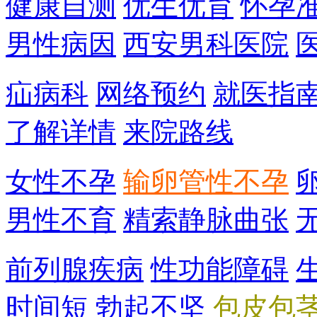
健康自测
优生优育
怀孕
男性病因
西安男科医院
疝病科
网络预约
就医指
了解详情
来院路线
女性不孕
输卵管性不孕
男性不育
精索静脉曲张
前列腺疾病
性功能障碍
时间短
勃起不坚
包皮包