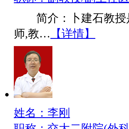
简介：卜建石教授是
师,教…
【详情】
姓名：李刚
职称：交大二附院(外科