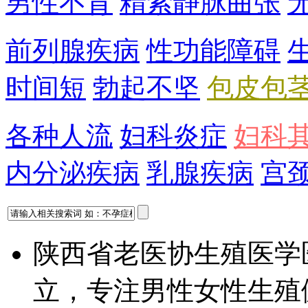
男性不育
精索静脉曲张
前列腺疾病
性功能障碍
时间短
勃起不坚
包皮包
各种人流
妇科炎症
妇科
内分泌疾病
乳腺疾病
宫
陕西省老医协生殖医学
立，专注男性女性生殖