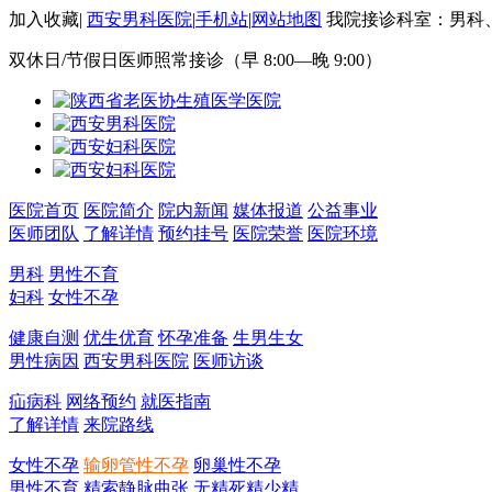
加入收藏
|
西安男科医院
|
手机站
|
网站地图
我院接诊科室：男科
双休日/节假日医师照常接诊（早 8:00—晚 9:00）
医院首页
医院简介
院内新闻
媒体报道
公益事业
医师团队
了解详情
预约挂号
医院荣誉
医院环境
男科
男性不育
妇科
女性不孕
健康自测
优生优育
怀孕准备
生男生女
男性病因
西安男科医院
医师访谈
疝病科
网络预约
就医指南
了解详情
来院路线
女性不孕
输卵管性不孕
卵巢性不孕
男性不育
精索静脉曲张
无精死精少精