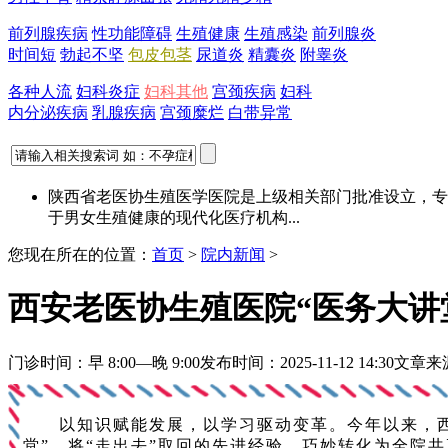
前列腺疾病
性功能障碍
生殖健康
生殖感染
前列腺炎
时间短
勃起不坚
包皮包茎
尿道炎
精囊炎
附睾炎
各种人流
妇科炎症
妇科其他
宫颈疾病
妇科
内分泌疾病
乳腺疾病
宫颈糜烂
白带异常
陕西省老医协生殖医学医院是上级相关部门批准设立，专
于男女生殖健康的现代化医疗机构...
您现在所在的位置：
首页
>
院内新闻
>
西安老医协生殖医院“医务大讲
门诊时间：早 8:00—晚 9:00
发布时间：2025-11-12 14:30
文章来
以知识赋能发展，以学习驱动变革。今年以来，西安
堂”，将“走出去”取回的先进经验，巧妙转化为全院