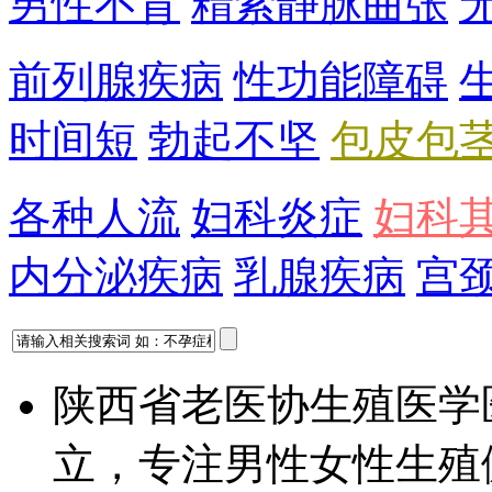
男性不育
精索静脉曲张
前列腺疾病
性功能障碍
时间短
勃起不坚
包皮包
各种人流
妇科炎症
妇科
内分泌疾病
乳腺疾病
宫
陕西省老医协生殖医学
立，专注男性女性生殖