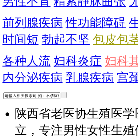
男性不育
精索静脉曲张
前列腺疾病
性功能障碍
时间短
勃起不坚
包皮包
各种人流
妇科炎症
妇科
内分泌疾病
乳腺疾病
宫
陕西省老医协生殖医学
立，专注男性女性生殖