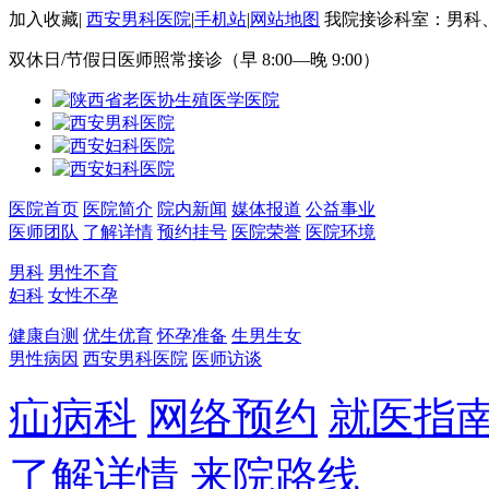
加入收藏
|
西安男科医院
|
手机站
|
网站地图
我院接诊科室：男科
双休日/节假日医师照常接诊（早 8:00—晚 9:00）
医院首页
医院简介
院内新闻
媒体报道
公益事业
医师团队
了解详情
预约挂号
医院荣誉
医院环境
男科
男性不育
妇科
女性不孕
健康自测
优生优育
怀孕准备
生男生女
男性病因
西安男科医院
医师访谈
疝病科
网络预约
就医指
了解详情
来院路线