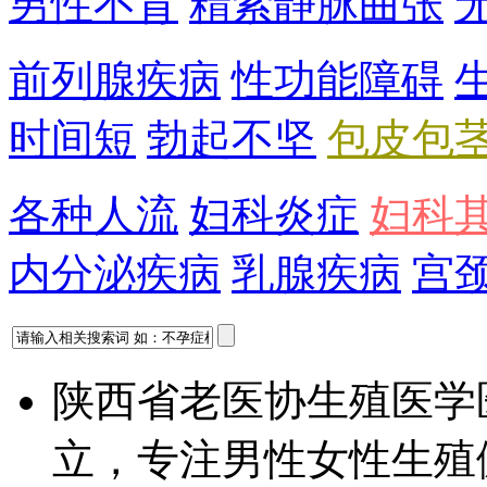
男性不育
精索静脉曲张
前列腺疾病
性功能障碍
时间短
勃起不坚
包皮包
各种人流
妇科炎症
妇科
内分泌疾病
乳腺疾病
宫
陕西省老医协生殖医学
立，专注男性女性生殖