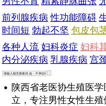
男性不育
精索静脉曲张
前列腺疾病
性功能障碍
时间短
勃起不坚
包皮包
各种人流
妇科炎症
妇科
内分泌疾病
乳腺疾病
宫
陕西省老医协生殖医学
立，专注男性女性生殖