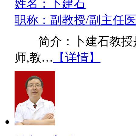
姓名：卜建石
职称：副教授/副主任
简介：卜建石教授是
师,教…
【详情】