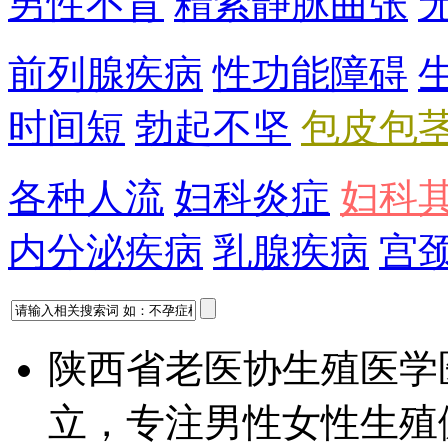
男性不育
精索静脉曲张
前列腺疾病
性功能障碍
时间短
勃起不坚
包皮包
各种人流
妇科炎症
妇科
内分泌疾病
乳腺疾病
宫
陕西省老医协生殖医学
立，专注男性女性生殖