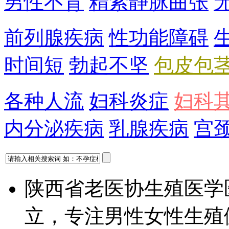
男性不育
精索静脉曲张
前列腺疾病
性功能障碍
时间短
勃起不坚
包皮包
各种人流
妇科炎症
妇科
内分泌疾病
乳腺疾病
宫
陕西省老医协生殖医学
立，专注男性女性生殖