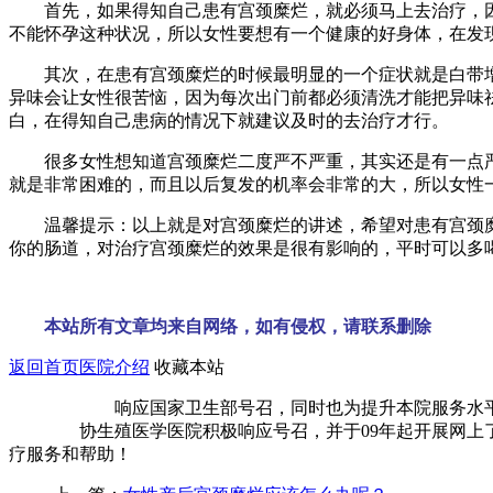
首先，如果得知自己患有宫颈糜烂，就必须马上去治疗，因
不能怀孕这种状况，所以女性要想有一个健康的好身体，在发
其次，在患有宫颈糜烂的时候最明显的一个症状就是白带增
异味会让女性很苦恼，因为每次出门前都必须清洗才能把异味
白，在得知自己患病的情况下就建议及时的去治疗才行。
很多女性想知道宫颈糜烂二度严不严重，其实还是有一点严
就是非常困难的，而且以后复发的机率会非常的大，所以女性
温馨提示：以上就是对宫颈糜烂的讲述，希望对患有宫颈糜
你的肠道，对治疗宫颈糜烂的效果是很有影响的，平时可以多
本站所有文章均来自网络，如有侵权，请联系删除
返回首页
医院介绍
收藏本站
响应国家卫生部号召，同时也为提升本院服务水平、缓
协生殖医学医院积极响应号召，并于09年起开展网上了解
疗服务和帮助！