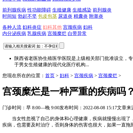
前列腺疾病
性功能障碍
生殖健康
生殖感染
前列腺炎
时间短
勃起不坚
包皮包茎
尿道炎
精囊炎
附睾炎
各种人流
妇科炎症
妇科其他
宫颈疾病
妇科
内分泌疾病
乳腺疾病
宫颈糜烂
白带异常
陕西省老医协生殖医学医院是上级相关部门批准设立，专
于男女生殖健康的现代化医疗机构...
您现在所在的位置：
首页
>
妇科
>
宫颈疾病
>
宫颈糜烂
>
宫颈糜烂是一种严重的疾病吗
门诊时间：早 8:00—晚 9:00
发布时间：2022-08-08 15:17
文章来
当女性忽视了自己的身体和心理健康，疾病就慢慢出现了，
疾病，也需要及时治疗，否则身体的伤害也很大，如果一直拖