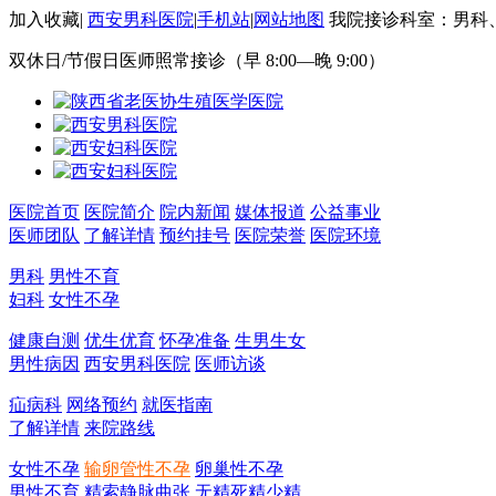
加入收藏
|
西安男科医院
|
手机站
|
网站地图
我院接诊科室：男科
双休日/节假日医师照常接诊（早 8:00—晚 9:00）
医院首页
医院简介
院内新闻
媒体报道
公益事业
医师团队
了解详情
预约挂号
医院荣誉
医院环境
男科
男性不育
妇科
女性不孕
健康自测
优生优育
怀孕准备
生男生女
男性病因
西安男科医院
医师访谈
疝病科
网络预约
就医指南
了解详情
来院路线
女性不孕
输卵管性不孕
卵巢性不孕
男性不育
精索静脉曲张
无精死精少精