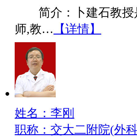
简介：卜建石教授是
师,教…
【详情】
姓名：李刚
职称：交大二附院(外科