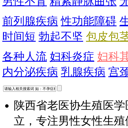
男性不育
精索静脉曲张
前列腺疾病
性功能障碍
时间短
勃起不坚
包皮包
各种人流
妇科炎症
妇科
内分泌疾病
乳腺疾病
宫
陕西省老医协生殖医学
立，专注男性女性生殖