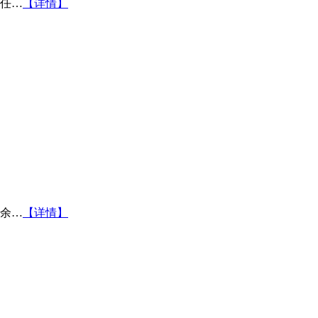
任…
【详情】
余…
【详情】