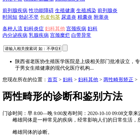
前列腺疾病
性功能障碍
生殖健康
生殖感染
前列腺炎
时间短
勃起不坚
包皮包茎
尿道炎
精囊炎
附睾炎
各种人流
妇科炎症
妇科其他
宫颈疾病
妇科
内分泌疾病
乳腺疾病
宫颈糜烂
白带异常
陕西省老医协生殖医学医院是上级相关部门批准设立，专
于男女生殖健康的现代化医疗机构...
您现在所在的位置：
首页
>
妇科
>
妇科其他
>
两性畸形矫正
>
两性畸形的诊断和鉴别方法
门诊时间：早 8:00—晚 9:00
发布时间：2020-10-10 09:08
文章来
雌雄同体是一种常见的疾病，经常影响人们的日常生活，所
雌雄同体的诊断。