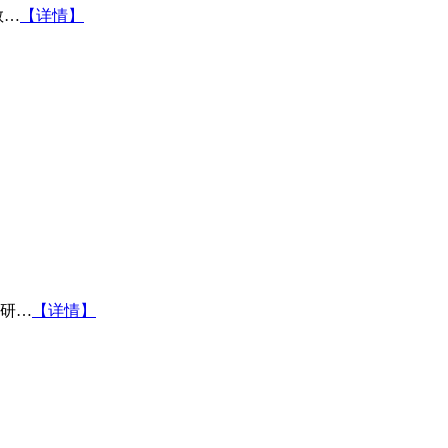
教…
【详情】
研…
【详情】