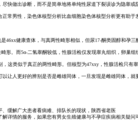
尽快做出诊断，而不是简单地将单纯性尿道下裂误诊为隐睾或
正常男性，染色体核型分析比血细胞染色体核型分析更有助于
6xx健康查体，与真两性畸形相似，但尿17-酮类固醇和孕三醇
畸形。而5α-二氢睾酮较低，性腺活检仅发现睾丸组织，卵巢组
，这类似于真正的两性畸形。但核型为47xxy，性腺活检只有
以让人更好的辨别是否是雌雄同体，一旦发现是雌雄同体，就
解广大患者看病难、排队长的现状，陕西省老医
详情的服务，如果您有男女生殖健康与不孕症疾病相关疑问可