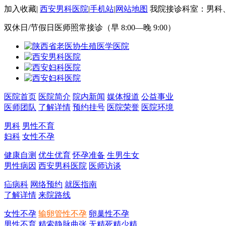
加入收藏
|
西安男科医院
|
手机站
|
网站地图
我院接诊科室：男科
双休日/节假日医师照常接诊（早 8:00—晚 9:00）
医院首页
医院简介
院内新闻
媒体报道
公益事业
医师团队
了解详情
预约挂号
医院荣誉
医院环境
男科
男性不育
妇科
女性不孕
健康自测
优生优育
怀孕准备
生男生女
男性病因
西安男科医院
医师访谈
疝病科
网络预约
就医指南
了解详情
来院路线
女性不孕
输卵管性不孕
卵巢性不孕
男性不育
精索静脉曲张
无精死精少精